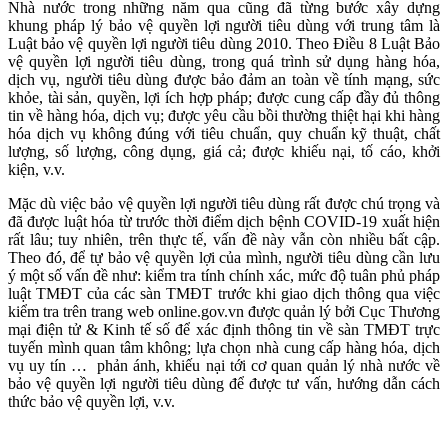
Nhà nước trong những năm qua cũng đã từng bước xây dựng
khung pháp lý bảo vệ quyền lợi người tiêu dùng với trung tâm là
Luật bảo vệ quyền lợi người tiêu dùng 2010. Theo Điều 8 Luật Bảo
vệ quyền lợi người tiêu dùng, trong quá trình sử dụng hàng hóa,
dịch vụ, người tiêu dùng được bảo đảm an toàn về tính mạng, sức
khỏe, tài sản, quyền, lợi ích hợp pháp; được cung cấp đầy đủ thông
tin về hàng hóa, dịch vụ; được yêu cầu bồi thường thiệt hại khi hàng
hóa dịch vụ không đúng với tiêu chuẩn, quy chuẩn kỹ thuật, chất
lượng, số lượng, công dụng, giá cả; được khiếu nại, tố cáo, khởi
kiện, v.v.
Mặc dù việc bảo vệ quyền lợi người tiêu dùng rất được chú trọng và
đã được luật hóa từ trước thời điểm dịch bệnh COVID-19 xuất hiện
rất lâu; tuy nhiên, trên thực tế, vấn đề này vẫn còn nhiều bất cập.
Theo đó, để tự bảo vệ quyền lợi của mình, người tiêu dùng cần lưu
ý một số vấn đề như: kiểm tra tính chính xác, mức độ tuân phủ pháp
luật TMĐT của các sàn TMĐT trước khi giao dịch thông qua việc
kiểm tra trên trang web online.gov.vn được quản lý bởi Cục Thương
mại điện tử & Kinh tế số để xác định thông tin về sàn TMĐT trực
tuyến mình quan tâm không; lựa chọn nhà cung cấp hàng hóa, dịch
vụ uy tín … phản ánh, khiếu nại tới cơ quan quản lý nhà nước về
bảo vệ quyền lợi người tiêu dùng để được tư vấn, hướng dẫn cách
thức bảo vệ quyền lợi, v.v.