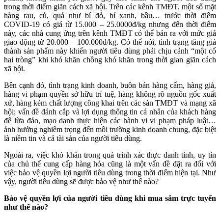
trong thời điểm giãn cách xã hội. Trên các kênh TMĐT, một số mặt
hàng rau, củ, quả như bí đỏ, bí xanh, bầu… trước thời điểm
COVID-19 có giá từ 15.000 – 25.0000đ/kg nhưng đến thời điểm
này, các nhà cung ứng trên kênh TMĐT có thể bán ra với mức giá
giao động từ 20.000 – 100.000đ/kg. Có thể nói, tình trạng tăng giá
thành sản phẩm này khiến người tiêu dùng phải chịu cảnh “một cổ
hai tròng” khi khó khăn chồng khó khăn trong thời gian giãn cách
xã hội.
Bên cạnh đó, tình trạng kinh doanh, buôn bán hàng cấm, hàng giả,
hàng vi phạm quyền sở hữu trí tuệ, hàng không rõ nguồn gốc xuất
xứ, hàng kém chất lượng công khai trên các sàn TMĐT và mạng xã
hội; vấn đề đánh cắp và lợi dụng thông tin cá nhân của khách hàng
để lừa đảo, mạo danh thực hiện các hành vi vi phạm pháp luật…
ảnh hưởng nghiêm trọng đến môi trường kinh doanh chung, đặc biệt
là niềm tin và cả tài sản của người tiêu dùng.
Ngoài ra, việc khó khăn trong quá trình xác thực danh tính, uy tín
của chủ thể cung cấp hàng hóa cũng là một vấn đề đặt ra đối với
việc bảo vệ quyền lợi người tiêu dùng trong thời điểm hiện tại. Như
vậy, người tiêu dùng sẽ được bảo vệ như thế nào?
Bảo vệ quyền lợi của người tiêu dùng khi mua sắm trực tuyến
như thế nào?