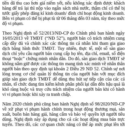
tiền đã thu cao hơn giá niêm yết, nếu không xác định được khách
hàng để trả lại thì nộp vào ngân sách nhà nước, thậm chí có thể bị
tước giấy phép đăng kí kinh doanh/ đình chỉ hoạt động kinh doanh.
Bên vi phạm có thể bị phạt tù từ 06 tháng đến 03 năm, tùy theo mức
độ vi phạm.
Theo Nghị định số 52/2013/NĐ-CP do Chính phủ ban hành ngày
16/05/2013 về TMĐT (“NĐ 52”), người bán có trách nhiệm cung
cấp đầy đủ và chính xác các thông tin cá nhân khi tham gia giao
dịch bằng hình thức TMĐT. Tuy nhiên, thực tế, một số sàn giao
dịch chỉ yêu cầu người bán cung cấp họ tên, địa chỉ, email, số điện
thoại “hoặc” chứng minh nhân dân. Do đó, sàn giao dịch TMĐT sẽ
không nắm giữ được các thông tin mang tính xác minh về nhân thân
người bán theo quy định tại khoản 2 Điều 29 NĐ 52. Chính sự nơi
lỏng trong cơ chế quản lý thông tin của người bán với mục đích
giúp sàn giao dịch TMĐT dễ dàng thu hút sự tiếp cận của các cá
nhân, tổ chức đang tìm kiếm kênh phân phối lại dẫn đến hậu quả là
khó ràng buộc và truy cứu trách nhiệm của người bán khi có hành
vi vi phạm hoặc khi xảy ra tranh chấp.
Năm 2020 chính phủ cũng ban hành Nghị định số 98/2020/NĐ-CP
về xử phạt vi phạm hành chính trong hoạt động thương mại, sản
xuất, buôn bán hàng giả, hàng cấm và bảo vệ quyền lợi người tiêu
dùng. Nghị định này áp dụng cho cả các hoạt động mua bán trực
tuyến. Theo đó, các cơ quan chức năng có thể áp mức phạt lên tới