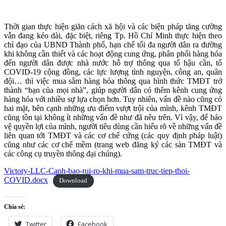
Thời gian thực hiện giãn cách xã hội và các biện pháp tăng cường
vẫn đang kéo dài, đặc biệt, riêng Tp. Hồ Chí Minh thực hiện theo
chỉ đạo của UBND Thành phố, hạn chế tối đa người dân ra đường
khi không cần thiết và các hoạt động cung ứng, phân phối hàng hóa
đến người dân được nhà nước hỗ trợ thông qua tổ hậu cần, tổ
COVID-19 cộng đồng, các lực lượng tình nguyện, công an, quân
đội… thì việc mua sắm hàng hóa thông qua hình thức TMĐT trở
thành “bạn của mọi nhà”, giúp người dân có thêm kênh cung ứng
hàng hóa với nhiều sự lựa chọn hơn. Tuy nhiên, vấn đề nào cũng có
hai mặt, bên cạnh những ưu điểm vượt trội của mình, kênh TMĐT
cũng tồn tại không ít những vấn đề như đã nêu trên. Vì vậy, để bảo
vệ quyền lợi của mình, người tiêu dùng cần hiểu rõ về những vấn đề
liên quan tới TMĐT và các cơ chế cứng (các quy định pháp luật)
cũng như các cơ chế mềm (trang web đăng ký các sàn TMĐT và
các công cụ truyền thông đại chúng).
Victory-LLC-Canh-bao-rui-ro-khi-mua-sam-truc-tiep-thoi-
COVID.docx
Download
Chia sẻ:
Twitter
Facebook