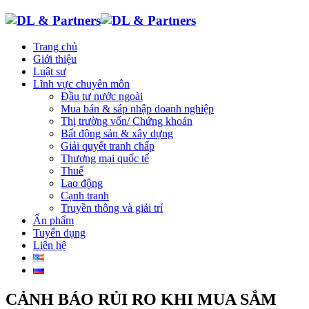
Trang chủ
Giới thiệu
Luật sư
Lĩnh vực chuyên môn
Đầu tư nước ngoài
Mua bán & sáp nhập doanh nghiệp
Thị trường vốn/ Chứng khoán
Bất động sản & xây dựng
Giải quyết tranh chấp
Thương mại quốc tế
Thuế
Lao động
Cạnh tranh
Truyền thông và giải trí
Ấn phẩm
Tuyển dụng
Liên hệ
CẢNH BÁO RỦI RO KHI MUA SẮM