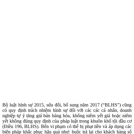
Bộ luật hình sự 2015, sửa đổi, bổ sung năm 2017 (“BLHS”) cũng
có quy định trách nhiệm hình sự đối với các các cá nhân, doanh
nghiệp tự ý tăng giá bán hàng hóa, không niêm yết giá hoặc niêm
yết không đúng quy định của pháp luật trong khuôn khổ tội đầu cơ
(Điều 196, BLHS). Bên vi phạm có thể bị phạt tiền và áp dụng các
biện pháp khắc phục hậu quả như: buộc trả lại cho khách hàng số