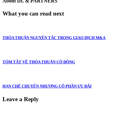
About
DL & PARTNERS
What you can read next
THỎA THUẬN NGUYÊN TẮC TRONG GIAO DỊCH M&A
TÓM TẮT VỀ THỎA THUẬN CỔ ĐÔNG
HẠN CHẾ CHUYỂN NHƯỢNG CỔ PHẦN ƯU ĐÃI
Leave a Reply