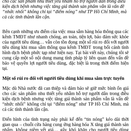
cho các sản phẩm nhu thiết yếu nhằm hỗ trợ người dân trong điều
kiện dịch bệnh nhưng việc tăng giá thành sản phẩm vẫn là vấn đề
“nhức nhối” không chỉ tại “điểm nóng” như TP Hồ Chí Minh, mà
cả các tỉnh thành lân cận.
Bên cạnh những ưu điểm của việc mua sắm hàng hóa thông qua các
kênh TMĐT như nhanh chóng, an toàn, tiện lợi, bảo đảm sức khỏe
của người tiêu dùng… vẫn còn tồn đọng một số rủi ro đối với người
tiêu dùng khi mua sắm thông qua kênh TMĐT trong bối cảnh tình
hình dịch bệnh phức tạp như hiện nay. Tại bài viết này, chúng tôi sẽ
cung cấp một số nội dung mang tính pháp lý liên quan đến vấn đề
bảo vệ quyền lợi người tiêu dùng, đặc biệt là trong thời điểm hiện
tại.
Một số rủi ro đối với người tiêu dùng khi mua sắm trực tuyến
Mặc dù Nhà nước đã can thiệp và đảm bảo sẽ giữ mức bình ổn giá
cho các sản phẩm nhu thiết yếu nhằm hỗ trợ người dân trong điều
kiện dịch bệnh nhưng việc tăng giá thành sản phẩm vẫn là vấn đề
“nhức nhối” không chỉ tại “điểm nóng” như TP Hồ Chí Minh, mà
cả các tỉnh thành lân cận.
Điển hình của tình trạng này phải kể đến “tin nóng” kéo dài thời
gian qua – chuỗi cửa hàng cung ứng hàng hóa X tăng giá thành sản
phẩm, không niêm yết giá… gây khó khăn cho người tiêu dùng