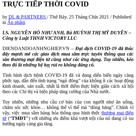
TRỰC TIẾP THỜI COVID
by
DL & PARTNERS
/
Thứ Bảy, 25 Tháng Chín 2021
/
Published
in
Ấn phẩm
LS. NGUYỄN HỒ NHƯ ANH, Bà HUỲNH THỊ MỸ DUYÊN –
Công ty Luật THNH VICTORY LLC
DIENDANDOANHNGHIEP.VN –
Đại dịch COVID-19 đã thúc
đẩy mạnh mẽ các giao dịch mua sắm trực tuyến thông qua các
sàn thương mại điện tử cũng như các ứng dụng. Tuy nhiên, kéo
theo đó là những hệ luỵ rủi ro không đáng có.
Tình hình dịch bệnh COVID-19 đã và đang diễn biến ngày càng
phức tạp, dẫn đến tình trạng “ngủ đông” của không ít các hoạt động
kinh doanh, sản xuất, nhất là thời điểm thực hiện giãn cách xã hội
theo các Chỉ thị và biện pháp tăng cường của Nhà nước.
Tuy nhiên, những nhu cầu cơ bản của con người như ăn uống,
chăm sóc sức khỏe… không thể vì thế mà “đóng băng”. Chính vì
vậy, việc mua sắm hàng hóa thông qua hình thức
thương mại điện
tử
(“
TMĐT
”) với những ưu điểm khá vượt trội của nó đang có xu
hướng ngày càng gia tăng.