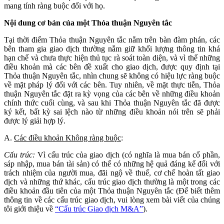
mang tính ràng buộc đối với họ.
Nội dung cơ bản của một Thỏa thuận Nguyên tắc
Tại thời điểm Thỏa thuận Nguyên tắc nằm trên bàn đàm phán, các
bên tham gia giao dịch thường nắm giữ khối lượng thông tin khá
hạn chế và chưa thực hiện thủ tục rà soát toàn diện, và vì thế những
điều khoản mà các bên đề xuất cho giao dịch, được quy định tại
Thỏa thuận Nguyên tắc, nhìn chung sẽ không có hiệu lực ràng buộc
về mặt pháp lý đối với các bên. Tuy nhiên, về mặt thực tiễn, Thỏa
thuận Nguyên tắc đặt ra kỳ vọng của các bên về những điều khoản
chính thức cuối cùng, và sau khi Thỏa thuận Nguyên tắc đã được
ký kết, bất kỳ sai lệch nào từ những điều khoản nói trên sẽ phải
được lý giải hợp lý.
A.
Các điều khoản Không ràng buộc
:
Cấu trúc:
Vì cấu trúc của giao dịch (có nghĩa là mua bán cổ phần,
sáp nhập, mua bán tài sản) có thể có những hệ quả đáng kể đối với
trách nhiệm của người mua, đãi ngộ về thuế, cơ chế hoàn tất giao
dịch và những thứ khác, cấu trúc giao dịch thường là một trong các
điều khoản đầu tiên của một Thỏa thuận Nguyên tắc (Để biết thêm
thông tin về các cấu trúc giao dịch, vui lòng xem bài viết của chúng
tôi giới thiệu về
“Cấu trúc Giao dịch M&A”
).