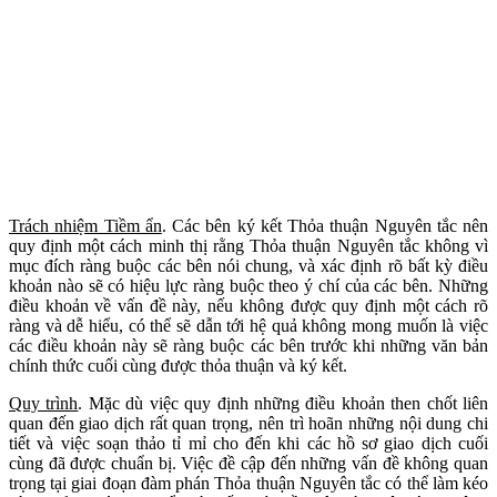
Trách nhiệm Tiềm ẩn
. Các bên ký kết Thỏa thuận Nguyên tắc nên
quy định một cách minh thị rằng Thỏa thuận Nguyên tắc không vì
mục đích ràng buộc các bên nói chung, và xác định rõ bất kỳ điều
khoản nào sẽ có hiệu lực ràng buộc theo ý chí của các bên. Những
điều khoản về vấn đề này, nếu không được quy định một cách rõ
ràng và dễ hiểu, có thể sẽ dẫn tới hệ quả không mong muốn là việc
các điều khoản này sẽ ràng buộc các bên trước khi những văn bản
chính thức cuối cùng được thỏa thuận và ký kết.
Quy trình
. Mặc dù việc quy định những điều khoản then chốt liên
quan đến giao dịch rất quan trọng, nên trì hoãn những nội dung chi
tiết và việc soạn thảo tỉ mỉ cho đến khi các hồ sơ giao dịch cuối
cùng đã được chuẩn bị. Việc đề cập đến những vấn đề không quan
trọng tại giai đoạn đàm phán Thỏa thuận Nguyên tắc có thể làm kéo