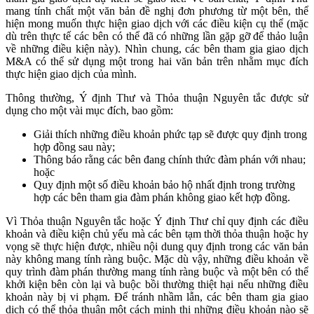
mang tính chất một văn bản đề nghị đơn phương từ một bên, thể
hiện mong muốn thực hiện giao dịch với các điều kiện cụ thể (mặc
dù trên thực tế các bên có thể đã có những lần gặp gỡ để thảo luận
về những điều kiện này). Nhìn chung, các bên tham gia giao dịch
M&A có thể sử dụng một trong hai văn bản trên nhằm mục đích
thực hiện giao dịch của mình.
Thông thường, Ý định Thư và Thỏa thuận Nguyên tắc được sử
dụng cho một vài mục đích, bao gồm:
Giải thích những điều khoản phức tạp sẽ được quy định trong
hợp đồng sau này;
Thông báo rằng các bên đang chính thức đàm phán với nhau;
hoặc
Quy định một số điều khoản bảo hộ nhất định trong trường
hợp các bên tham gia đàm phán không giao kết hợp đồng.
Vì Thỏa thuận Nguyên tắc hoặc Ý định Thư chỉ quy định các điều
khoản và điều kiện chủ yếu mà các bên tạm thời thỏa thuận hoặc hy
vọng sẽ thực hiện được, nhiều nội dung quy định trong các văn bản
này không mang tính ràng buộc. Mặc dù vậy, những điều khoản về
quy trình đàm phán thường mang tính ràng buộc và một bên có thể
khởi kiện bên còn lại và buộc bồi thường thiệt hại nếu những điều
khoản này bị vi phạm. Để tránh nhầm lẫn, các bên tham gia giao
dịch có thể thỏa thuận một cách minh thị những điều khoản nào sẽ