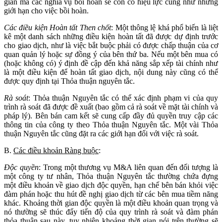
gian mà các nghĩa vụ bồi hoàn sẽ còn có hiệu lực cũng như những
giới hạn cho việc bồi hoàn.
Các điều kiện Hoàn tất Then chốt
: Một thông lệ khá phổ biến là liệt
kê một danh sách những điều kiện hoàn tất đã được dự định trước
cho giao dịch, như là việc bắt buộc phải có được chấp thuận của cơ
quan quản lý hoặc sự đồng ý của bên thứ ba. Nếu một bên mua có
(hoặc không có) ý định đề cập đến khả năng sắp xếp tài chính như
là một điều kiện để hoàn tất giao dịch, nội dung này cũng có thể
được quy định tại Thỏa thuận nguyên tắc.
Rà soát
: Thỏa thuận Nguyên tắc có thể xác định phạm vi của quy
trình rà soát đã được đề xuất (bao gồm cả rà soát về mặt tài chính và
pháp lý). Bên bán cam kết sẽ cung cấp đầy đủ quyền truy cập các
thông tin của công ty theo Thỏa thuận Nguyên tắc. Một vài Thỏa
thuận Nguyên tắc cũng đặt ra các giới hạn đối với việc rà soát.
B.
Các điều khoản Ràng buộc
:
Độc quyền
: Trong một thương vụ M&A liên quan đến đối tượng là
một công ty tư nhân, Thỏa thuận Nguyên tắc thường chứa đựng
một điều khoản về giao dịch độc quyền, hạn chế bên bán khỏi việc
đàm phán hoặc thu hút đề nghị giao dịch từ các bên mua tiềm năng
khác. Khoảng thời gian độc quyền là một điều khoản quan trọng và
nó thường sẽ thúc đẩy tiến độ của quy trình rà soát và đàm phán
thỏa thuận sau này, tuy nhiên khoảng thời gian nói trên thường sẽ