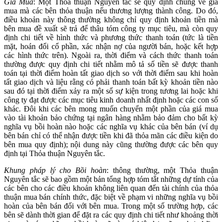
Giá Mua
: Một Thỏa thuận Nguyên tắc sẽ quy định chung về giá
mua mà các bên thỏa thuận nếu thương lượng thành công. Do đó,
điều khoản này thông thường không chỉ quy định khoản tiền mà
bên mua đề xuất sẽ trả để thâu tóm công ty mục tiêu, mà còn quy
định chi tiết về hình thức và phương thức thanh toán (tức là tiền
mặt, hoán đổi cổ phần, xác nhận nợ của người bán, hoặc kết hợp
các hình thức trên). Ngoài ra, thời điểm và cách thức thanh toán
thường được quy định chi tiết nhằm mô tả số tiền sẽ được thanh
toán tại thời điểm hoàn tất giao dịch so với thời điểm sau khi hoàn
tất giao dịch và liệu rằng có phải thanh toán bất kỳ khoản tiền nào
sau đó tại thời điểm xảy ra một số sự kiện trong tương lai hoặc khi
công ty đạt được các mục tiêu kinh doanh nhất định hoặc các con số
khác. Đôi khi các bên mong muốn chuyển một phần của giá mua
vào tài khoản bảo chứng tại ngân hàng nhằm bảo đảm cho bất kỳ
nghĩa vụ bồi hoàn nào hoặc các nghĩa vụ khác của bên bán (ví dụ
bên bán chỉ có thể nhận được tiền khi đã thỏa mãn các điều kiện do
bên mua quy định); nội dung này cũng thường được các bên quy
định tại Thỏa thuận Nguyên tắc.
Khung pháp lý cho Bồi hoàn
: thông thường, một Thỏa thuận
Nguyên tắc sẽ bao gồm một bản tổng hợp tóm tắt những dự tính của
các bên cho các điều khoản không liên quan đến tài chính của thỏa
thuận mua bán chính thức, đặc biệt về phạm vi những nghĩa vụ bồi
hoàn của bên bán đối với bên mua. Trong một số trường hợp, các
bên sẽ dành thời gian để đặt ra các quy định chi tiết như khoảng thời