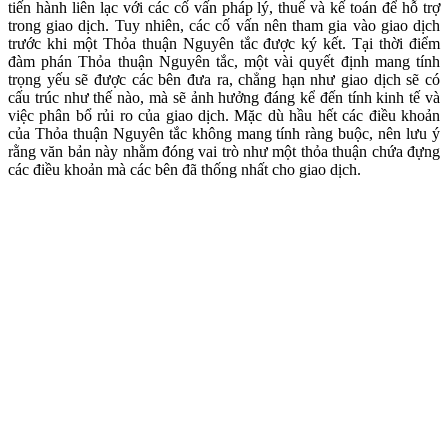
tiến hành liên lạc với các cố vấn pháp lý, thuế và kế toán để hỗ trợ
trong giao dịch. Tuy nhiên, các cố vấn nên tham gia vào giao dịch
trước khi một Thỏa thuận Nguyên tắc được ký kết. Tại thời điểm
đàm phán Thỏa thuận Nguyên tắc, một vài quyết định mang tính
trọng yếu sẽ được các bên đưa ra, chẳng hạn như giao dịch sẽ có
cấu trúc như thế nào, mà sẽ ảnh hưởng đáng kể đến tính kinh tế và
việc phân bổ rủi ro của giao dịch. Mặc dù hầu hết các điều khoản
của Thỏa thuận Nguyên tắc không mang tính ràng buộc, nên lưu ý
rằng văn bản này nhằm đóng vai trò như một thỏa thuận chứa đựng
các điều khoản mà các bên đã thống nhất cho giao dịch.