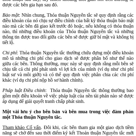
được các bên gia hạn sau đó.
Bảo mật
: Nhìn chung, Thỏa thuận Nguyên tắc sẽ quy định rằng các
điều khoản của nó chịu sự điều chỉnh của bất kỳ thỏa thuận bảo mật
nào mà các bên đã giao kết trước đó hoặc, nếu không có thỏa thuận
nào, thì những điều khoản của Thỏa thuận Nguyên tắc và những
thông tin được trao đổi giữa các bên sẽ được giữ bí mật và không bị
tiết lộ.
Chi phí
: Thỏa thuận Nguyên tắc thường chứa đựng một điều khoản
mô tả những chi phí cho giao dịch sẽ được phân bổ như thế nào
giữa các bên. Thông thường, mục này sẽ quy định rằng mỗi bên sẽ
chịu tất cả chi phí phát sinh vì lợi ích của mình (ví dụ như chi phí
luật sư và môi giới) và có thể quy định việc phân chia các chi phí
khác (ví dụ chi phí nộp hồ sơ hành chính).
Pháp luật Điều chỉnh
: Thỏa thuận Nguyên tắc thông thường bao
gồm một điều khoản về việc pháp luật của nền tài phán nào sẽ được
áp dụng để giải quyết tranh chấp phát sinh.
Một vài lưu ý cho bên bán và bên mua trong việc đàm phán
một Thỏa thuận Nguyên tắc.
Tham khảo Cố vấn
. Đôi khi, các bên tham gia một giao dịch tiềm
năng sẽ chờ đến sau thời điểm ký kết Thoản thuận Nguyên tắc mới