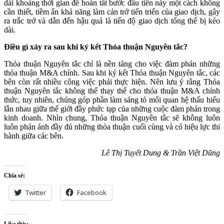
dài khoảng thời gian để hoàn tất bước đầu tiên này một cách không
cần thiết, tiềm ẩn khả năng làm cản trở tiến triển của giao dịch, gây
ra trắc trở và dẫn đến hậu quả là tiến độ giao dịch tổng thể bị kéo
dài.
Điều gì xảy ra sau khi ký kết Thỏa thuận Nguyên tắc?
Thỏa thuận Nguyên tắc chỉ là nền tảng cho việc đàm phán những
thỏa thuận M&A chính. Sau khi ký kết Thỏa thuận Nguyên tắc, các
bên còn rất nhiều công việc phải thực hiện. Nên lưu ý rằng Thỏa
thuận Nguyên tắc không thể thay thế cho thỏa thuận M&A chính
thức, tuy nhiên, chúng góp phần làm sáng tỏ mối quan hệ thấu hiểu
lẫn nhau giữa thế giới đầy phức tạp của những cuộc đàm phán trong
kinh doanh. Nhìn chung, Thỏa thuận Nguyên tắc sẽ không luôn
luôn phản ánh đầy đủ những thỏa thuận cuối cùng và có hiệu lực thi
hành giữa các bên.
Lê Thị Tuyết Dung & Trần Việt Dũng
Chia sẻ:
Twitter
Facebook