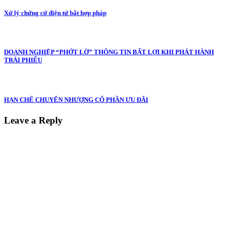
Xử lý chứng cứ điện tử bất hợp pháp
DOANH NGHIỆP “PHỚT LỜ” THÔNG TIN BẤT LỢI KHI PHÁT HÀNH
TRÁI PHIẾU
HẠN CHẾ CHUYỂN NHƯỢNG CỔ PHẦN ƯU ĐÃI
Leave a Reply