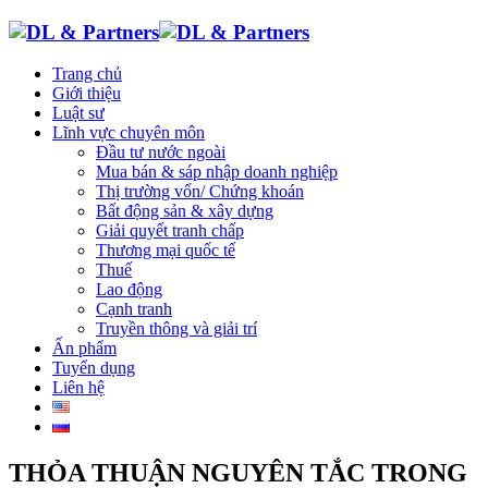
Trang chủ
Giới thiệu
Luật sư
Lĩnh vực chuyên môn
Đầu tư nước ngoài
Mua bán & sáp nhập doanh nghiệp
Thị trường vốn/ Chứng khoán
Bất động sản & xây dựng
Giải quyết tranh chấp
Thương mại quốc tế
Thuế
Lao động
Cạnh tranh
Truyền thông và giải trí
Ấn phẩm
Tuyển dụng
Liên hệ
THỎA THUẬN NGUYÊN TẮC TRONG